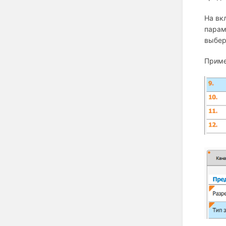
На вк
парам
выбер
Приме