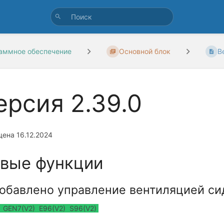
аммное обеспечение
Основной блок
В
ерсия 2.39.0
ена 16.12.2024
вые функции
обавлено управление вентиляцией си
GEN7(V2) E96(V2) S96(V2)