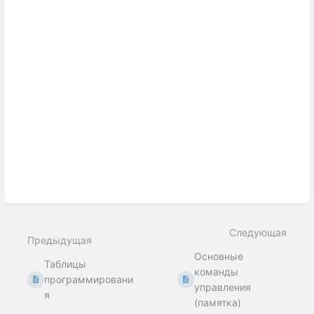
section
select
mode
Следующая
Предыдущая
Основные
Таблицы
команды
программировани
управления
я
(памятка)