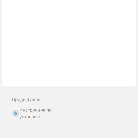
select
mode
Предыдущая
Инструкция по
установке