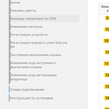
метки
Ком
а
Режимы работы
Команды управления по GSM
Изменение настроек
1
Регистрация устройств
10
Регистрация кодового реле StarLine
R4
1
Экстренное выключение охраны
Изменение кода экстренного
11
выключения охраны
1
Изменение кода авторизации
владельца
1
Схема подключения
1
Инструкция по установке