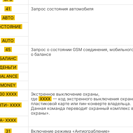
41
Запрос состояния автомобиля
АВТО
ОСТОЯНИЕ
AUTO
45
Запрос о состоянии GSM соединения, мобильного
о балансе
БАЛАНС
ДЕНЬГИ
BALANCE
MONEY
30 ХХХХ
Экстренное выключение охраны,
где
XXXX
— код экстренного выключения охран
пластиковой карте или пин-конверте владельца.
ТИ- ХХХХ
Данная команда переводит охранный комплекс 
охраны».
А- ХХХХ
31
Включение режима «Антиограбление»