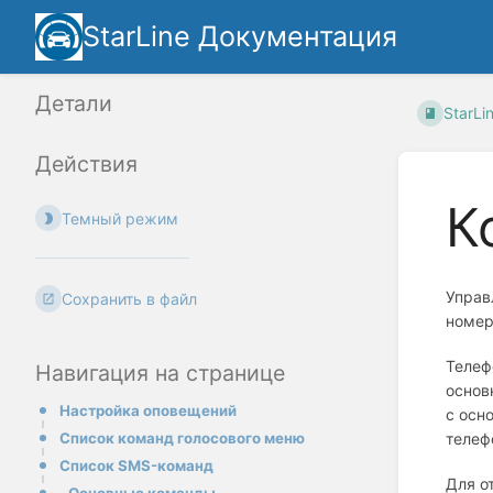
StarLine Документация
Детали
StarLi
Действия
К
Темный режим
Управ
Сохранить в файл
номер
Телеф
Навигация на странице
основ
Настройка оповещений
с осн
телеф
Список команд голосового меню
Список SMS-команд
Для о