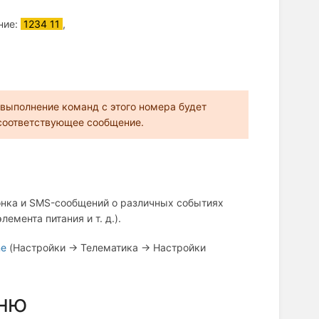
ние:
1234 11
,
о выполнение команд с этого номера будет
 соответствующее сообщение.
онка и SMS-сообщений о различных событиях
емента питания и т. д.).
ne
(Настройки → Телематика → Настройки
еню