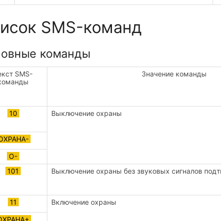
исок SMS-команд
овные команды
екст SMS-
Значение команды
команды
10
Выключение охраны
ОХРАНА-
О-
101
Выключение охраны без звуковых сигналов под
11
Включение охраны
ОХРАНА+