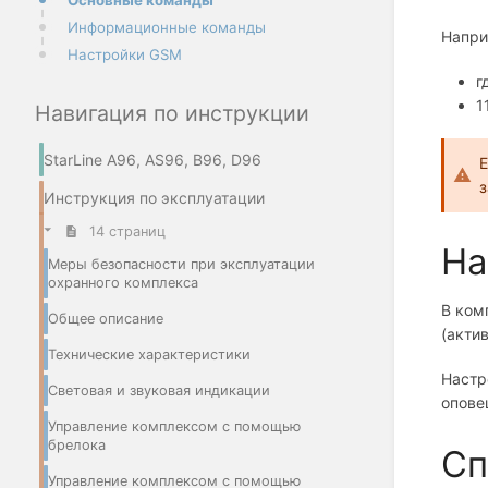
Основные команды
Информационные команды
Напри
Настройки GSM
г
1
Навигация по инструкции
StarLine A96, AS96, B96, D96
Е
з
Инструкция по эксплуатации
14 страниц
На
Меры безопасности при эксплуатации
охранного комплекса
В ком
Общее описание
(акти
Технические характеристики
Настр
Световая и звуковая индикации
опове
Управление комплексом с помощью
брелока
Сп
Управление комплексом с помощью