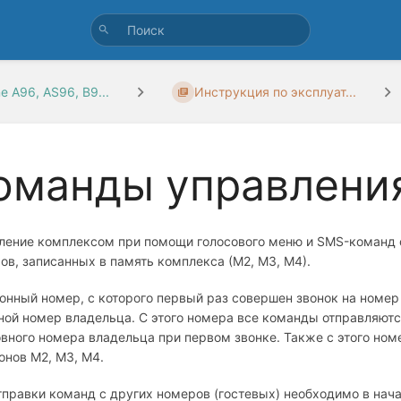
ne A96, AS96, B9...
Инструкция по эксплуат...
оманды управлени
ление комплексом при помощи голосового меню и SMS-команд о
ов, записанных в память комплекса (М2, М3, М4).
онный номер, с которого первый раз совершен звонок на номер 
ной номер владельца. С этого номера все команды отправляют
овного номера владельца при первом звонке. Также с этого но
онов М2, М3, М4.
тправки команд с других номеров (гостевых) необходимо в нача