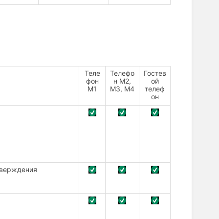
Теле
Телефо
Гостев
фон
н М2,
ой
М1
М3, М4
телеф
он
тверждения