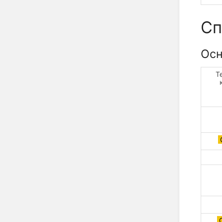
Сп
Осн
Т