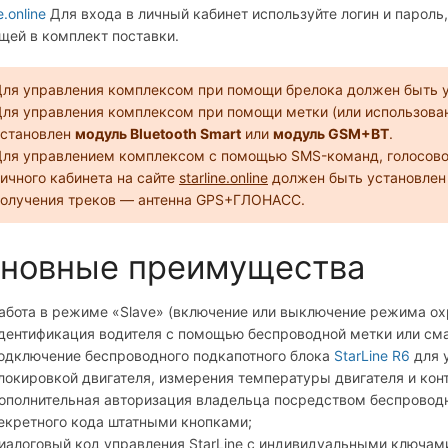
e.online
Для входа в личный кабинет используйте логин и пароль
щей в комплект поставки.
ля управления комплексом при помощи брелока должен быть 
ля управления комплексом при помощи метки (или использова
установлен
модуль Bluetooth Smart
или
модуль GSM+BT
.
ля управлением комплексом с помощью SMS-команд, голосового
ичного кабинета на сайте
starline.online
должен быть установле
получения треков — антенна GPS+ГЛОНАСС.
новные преимущества
абота в режиме «Slave» (включение или выключение режима о
дентификация водителя с помощью беспроводной метки или смар
одключение беспроводного подкапотного блока
StarLine R6
для 
локировкой двигателя, измерения температуры двигателя и кон
ополнительная авторизация владельца посредством беспроводн
екретного кода штатными кнопками;
иалоговый код управления StarLine с индивидуальными ключам