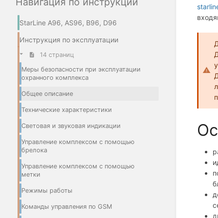
Навигация по инструкции
starlin
входя
StarLine A96, AS96, B96, D96
Инструкция по эксплуатации
Д
Д
14 страниц
Меры безопасности при эксплуатации
Д
охранного комплекса
л
Общее описание
Технические характеристики
Ос
Световая и звуковая индикации
Управление комплексом с помощью
брелока
р
и
Управление комплексом с помощью
п
метки
б
Режимы работы
д
с
Команды управления по GSM
д