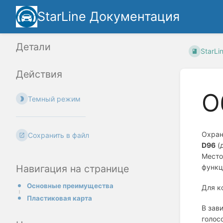
StarLine Документация
Детали
StarLi
Действия
О
Темный режим
Охран
Сохранить в файл
D96
(
Место
Навигация на странице
функц
Основные преимущества
Для к
Пластиковая карта
В зав
голос