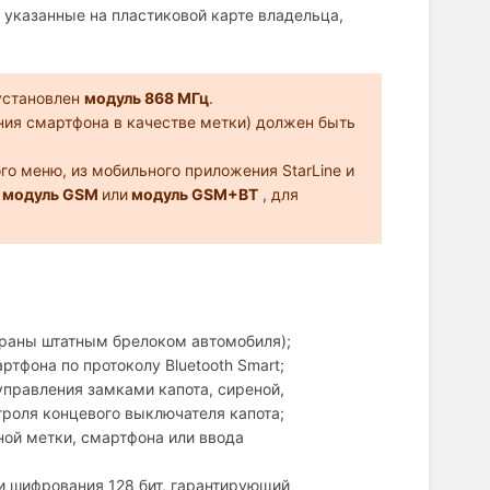
, указанные на пластиковой карте владельца,
установлен
модуль 868 МГц
.
ния смартфона в качестве метки) должен быть
 меню, из мобильного приложения StarLine и
н
модуль GSM
или
модуль GSM+BT
, для
храны штатным брелоком автомобиля);
тфона по протоколу Bluetooth Smart;
управления замками капота, сиреной,
троля концевого выключателя капота;
ой метки, смартфона или ввода
и шифрования 128 бит, гарантирующий