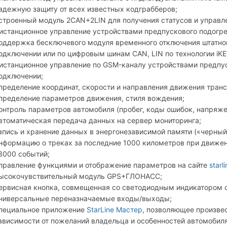
адежную защиту от всех известных кодграбберов;
строенный модуль 2CAN+2LIN для получения статусов и управл
истанционное управление устройствами предпускового подогре
оддержка бесключевого модуля временного отключения штатног
одключении или по цифровым шинам CAN, LIN по технологии iKE
истанционное управление по GSM-каналу устройствами предпус
одключении;
пределение координат, скорости и направления движения транс
пределение параметров движения, стиля вождения;
онтроль параметров автомобиля (пробег, коды ошибок, напряжени
втоматическая передача данных на сервер мониторинга;
апись и хранение данных в энергонезависимой памяти («черны
нформацию о треках за последние 1000 километров при движени
3000 событий;
правление функциями и отображение параметров на сайте
starl
ысокочувствительный модуль GPS+ГЛОНАСС;
ервисная кнопка, совмещенная со светодиодным индикатором 
ниверсальные переназначаемые входы/выходы;
пециальное приложение
StarLine Мастер
, позволяющее произве
ависимости от пожеланий владельца и особенностей автомобил