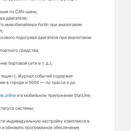
ения по CAN-шине;
ва двигателя;
о иммобилайзера Fortin при аналоговом
Y;
кового подогрева двигателя при аналоговом
портного средства;
е бортовой сети и т. д.);
й ящик»). Журнал событий содержит
и в городе и 5000 — по трассе и до
ine.online
и в мобильном приложении StarLine;
статуса системы;
сти индивидуальную настройку комплекса в
я и обновить программное обеспечение