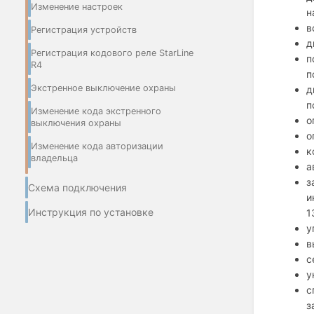
Изменение настроек
н
в
Регистрация устройств
д
Регистрация кодового реле StarLine
п
R4
п
Экстренное выключение охраны
д
п
Изменение кода экстренного
о
выключения охраны
о
Изменение кода авторизации
к
владельца
а
з
Схема подключения
и
Инструкция по установке
1
у
в
с
у
с
з