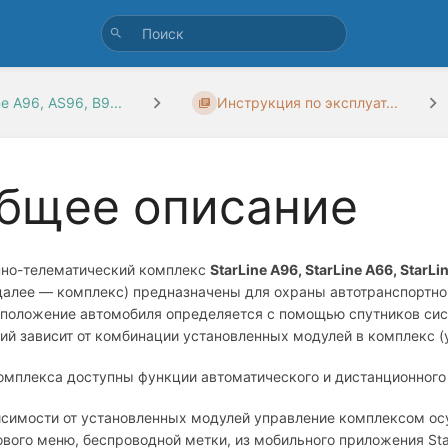
ne A96, AS96, B9...
Инструкция по эксплуат...
бщее описание
но-телематический комплекс
StarLine А96,
StarLine А66
, StarLi
далее — комплекс) предназначены для охраны автотранспортного
положение автомобиля определяется с помощью спутников сис
ий зависит от комбинации установленных модулей в комплекс (у
омплекса доступны функции автоматического и дистанционного 
исимости от установленных модулей управление комплексом о
ового меню, беспроводной метки, из мобильного приложения Star