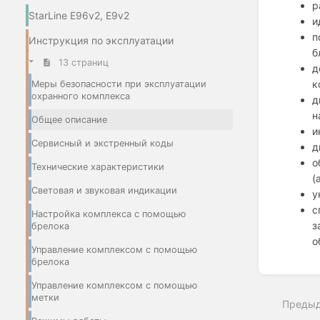
р
StarLine E96v2, E9v2
и
п
Инструкция по эксплуатации
б
13 страниц
д
к
Меры безопасности при эксплуатации
охранного комплекса
д
н
Общее описание
и
Сервисный и экстренный коды
д
о
Технические характеристики
(
Световая и звуковая индикации
у
с
Настройка комплекса с помощью
з
брелока
о
Управление комплексом с помощью
брелока
Enter
section
Управление комплексом с помощью
select
метки
Преды
mode