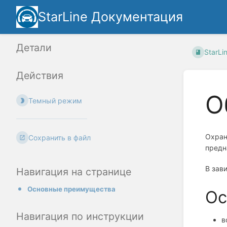
StarLine Документация
Детали
StarLi
Действия
О
Темный режим
Охран
Сохранить в файл
предн
В зав
Навигация на странице
Основные преимущества
Ос
Навигация по инструкции
в