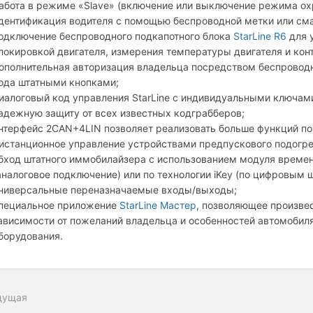
абота в режиме «Slave» (включение или выключение режима о
дентификация водителя с помощью беспроводной метки или смар
одключение беспроводного подкапотного блока
StarLine R6
для 
локировкой двигателя, измерения температуры двигателя и кон
ополнительная авторизация владельца посредством беспроводн
ода штатными кнопками;
иалоговый код управления StarLine с индивидуальными ключам
адежную защиту от всех известных кодграбберов;
нтерфейс 2CAN+4LIN позволяет реализовать больше функций п
истанционное управление устройствами предпускового подогре
бход штатного иммобилайзера с использованием модуля време
аналоговое подключение) или по технологии iKey (по цифровым 
ниверсальные переназначаемые входы/выходы;
пециальное приложение
StarLine Мастер
, позволяющее произве
ависимости от пожеланий владельца и особенностей автомобил
борудования.
дущая