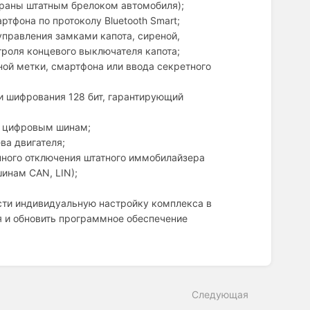
храны штатным брелоком автомобиля);
тфона по протоколу Bluetooth Smart;
управления замками капота, сиреной,
троля концевого выключателя капота;
ой метки, смартфона или ввода секретного
и шифрования 128 бит, гарантирующий
о цифровым шинам;
ва двигателя;
нного отключения штатного иммобилайзера
шинам CAN, LIN);
сти индивидуальную настройку комплекса в
я и обновить программное обеспечение
Следующая