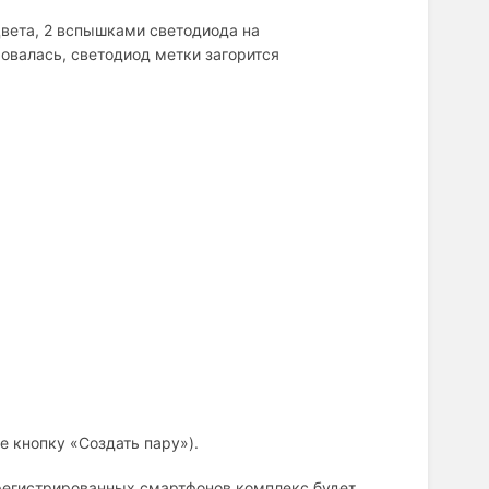
вета, 2 вспышками светодиода на
ровалась, светодиод метки загорится
е кнопку «Создать пару»).
регистрированных смартфонов комплекс будет