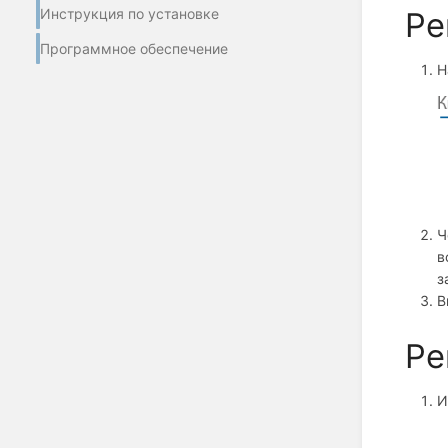
Инструкция по установке
Ре
Программное обеспечение
Н
Ч
в
з
В
Ре
И