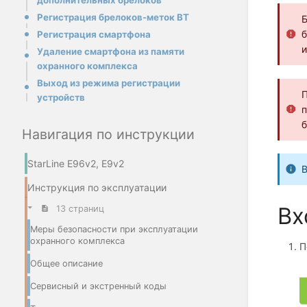
дополнительных брелоков
Регистрация брелоков-меток BT
Б
б
Регистрация смартфона
и
Удаление смартфона из памяти
охранного комплекса
Выход из режима регистрации
П
устройств
п
б
Навигация по инструкции
StarLine E96v2, E9v2
В
Инструкция по эксплуатации
Вх
13 страниц
Меры безопасности при эксплуатации
охранного комплекса
П
Общее описание
Сервисный и экстренный коды