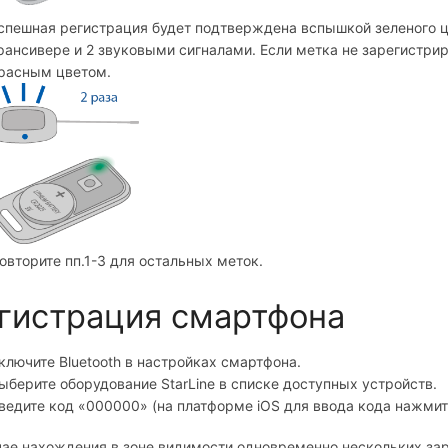
спешная регистрация будет подтверждена вспышкой зеленого ц
рансивере и 2 звуковыми сигналами. Если метка не зарегистри
расным цветом.
овторите пп.1-3 для остальных меток.
гистрация смартфона
ключите Bluetooth в настройках смартфона.
ыберите оборудование StarLine в списке доступных устройств.
ведите код «000000» (на платформе iOS для ввода кода нажмит
чае нахождения в зоне видимости одновременно нескольких за