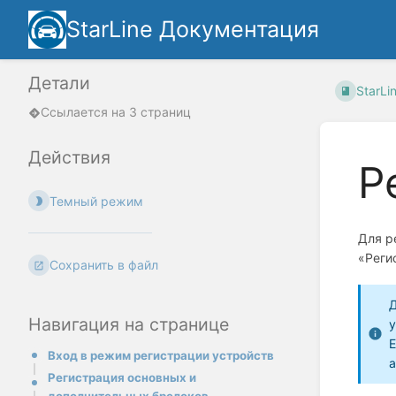
StarLine Документация
Детали
StarLi
Ссылается на 3 страниц
Действия
Р
Темный режим
Для р
«Реги
Сохранить в файл
Д
Навигация на странице
у
Е
Вход в режим регистрации устройств
а
Регистрация основных и