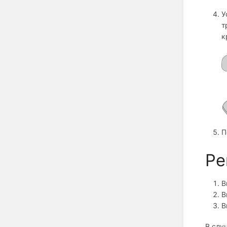
У
т
к
П
Ре
В
В
В
В слу