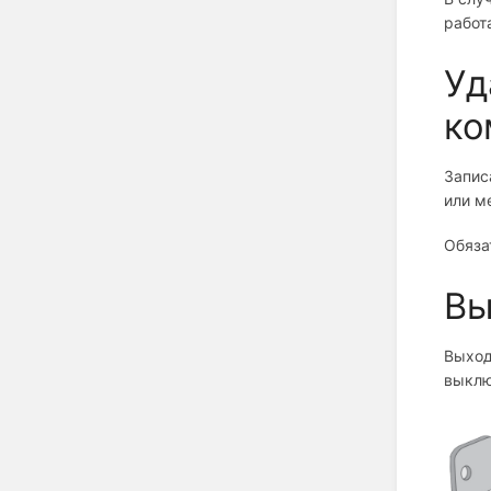
работ
Уд
ко
Запис
или м
Обяза
Вы
Выход
выклю