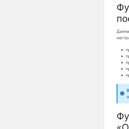
Фу
по
Данна
настр
п
п
п
п
п
В
о
Фу
«О