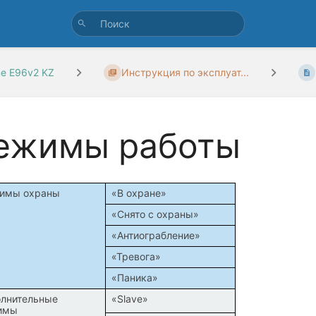
ne E96v2 KZ
Инструкция по эксплуат...
ежимы работы
имы охраны
«В охране»
«Снято с охраны»
«Антиограбление»
«Тревога»
«Паника»
лнительные
«Slave»
имы