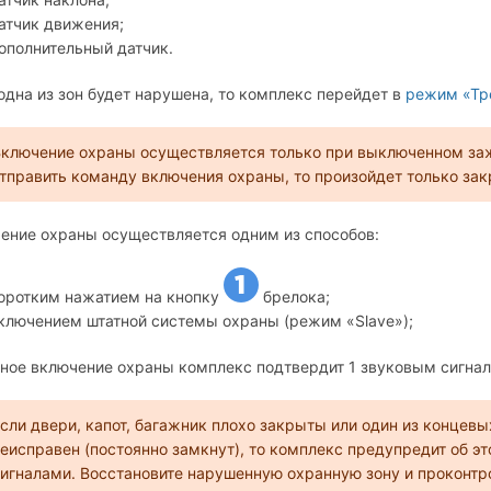
атчик движения;
ополнительный датчик.
одна из зон будет нарушена, то комплекс перейдет в
режим «Тр
ключение охраны осуществляется только при выключенном заж
тправить команду включения охраны, то произойдет только зак
ение охраны осуществляется одним из способов:
оротким нажатием на кнопку
брелока;
ключением штатной системы охраны (режим «Slave»);
ное включение охраны комплекс подтвердит 1 звуковым сигнал
сли двери, капот, багажник плохо закрыты или один из концев
еисправен (постоянно замкнут), то комплекс предупредит об э
игналами. Восстановите нарушенную охранную зону и проконтр