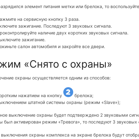
разрядился элемент питания метки или брелока, то воспользуй
ажмите на сервисную кнопку 3 раза.
ключите зажигание. Последуют 3 звуковых сигнала.
роконтролируйте наличие двух коротких звуковых сигнала.
ыключите зажигание.
окиньте салон автомобиля и закройте все двери.
жим «Снято с охраны»
чение охраны осуществляется одним из способов:
оротким нажатием на кнопку
брелока;
ыключением штатной системы охраны (режим «Slave»);
ное выключение охраны будет подтверждено 2 звуковыми сигна
ы был активирован режим «Тревога», то последуют 3 звуковых с
 выключения охраны комплекса на экране брелока будут отобр