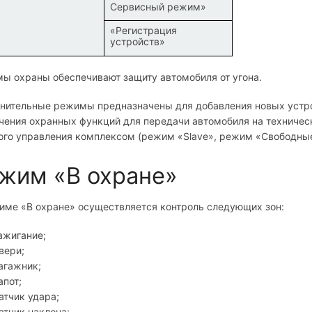
Сервисный режим»
«Регистрация
устройств»
ы охраны обеспечивают защиту автомобиля от угона.
нительные режимы предназначены для добавления новых устро
чения охранных функций для передачи автомобиля на техниче
ого управления комплексом (режим «Slave», режим «Свободные
жим «В охране»
име «В охране» осуществляется контроль следующих зон:
ажигание;
вери;
агажник;
апот;
атчик удара;
атчик наклона;