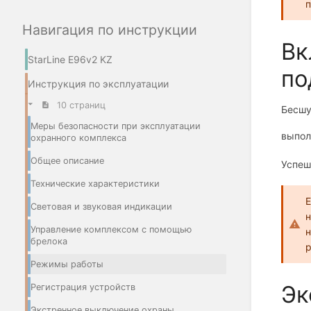
п
Навигация по инструкции
Вк
StarLine E96v2 KZ
по
Инструкция по эксплуатации
10 страниц
Бесшу
Меры безопасности при эксплуатации
выпол
охранного комплекса
Общее описание
Успеш
Технические характеристики
Е
Световая и звуковая индикации
н
Управление комплексом с помощью
н
брелока
Режимы работы
Эк
Регистрация устройств
Экстренное выключение охраны