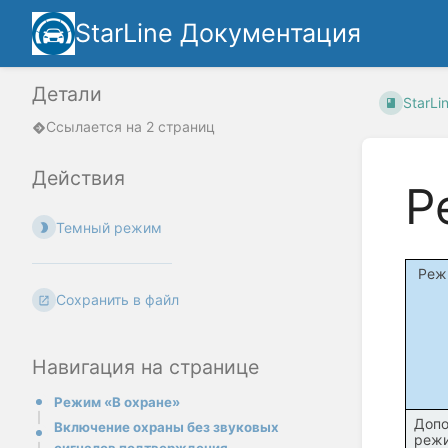
StarLine Документация
Детали
StarLi
Ссылается на 2 страниц
Действия
Р
Темный режим
Реж
Сохранить в файл
Навигация на странице
Режим «В охране»
Допо
Включение охраны без звуковых
реж