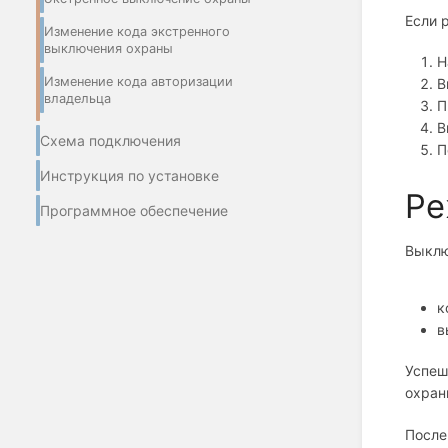
Если 
Изменение кода экстренного
выключения охраны
Н
Изменение кода авторизации
В
владельца
П
В
Схема подключения
П
Инструкция по установке
Ре
Программное обеспечение
Выклю
к
в
Успеш
охран
После