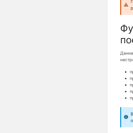
П
р
Фу
по
Данна
настр
п
п
п
п
п
В
о