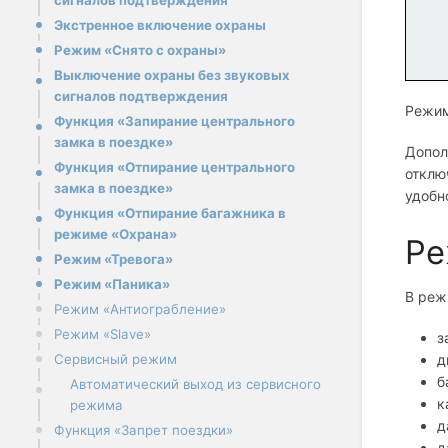
сигналов подтверждения
Экстренное включение охраны
Режим «Снято с охраны»
Выключение охраны без звуковых
сигналов подтверждения
Режим
Функция «Запирание центрального
замка в поездке»
Допол
Функция «Отпирание центрального
отклю
замка в поездке»
удобн
Функция «Отпирание багажника в
режиме «Охрана»
Ре
Режим «Тревога»
Режим «Паника»
В реж
Режим «Антиограбление»
Режим «Slave»
з
Сервисный режим
д
б
Автоматический выход из сервисного
к
режима
д
Функция «Запрет поездки»
д