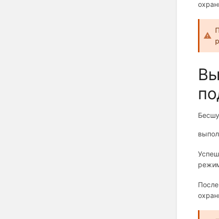
охран
П
р
Вы
по
Бесшу
выпол
Успеш
режим
После
охран