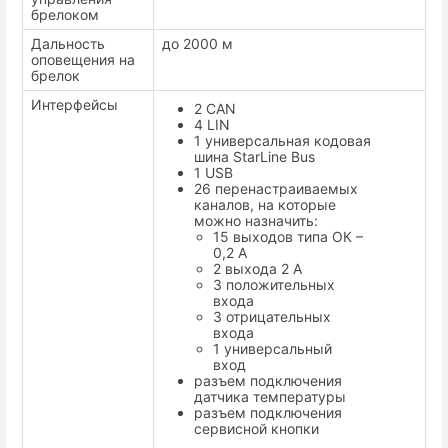
брелоком
Дальность
до 2000 м
оповещения на
брелок
Интерфейсы
2 CAN
4 LIN
1 универсальная кодовая
шина StarLine Bus
1 USB
26 перенастраиваемых
каналов, на которые
можно назначить:
15 выходов типа ОК –
0,2 А
2 выхода 2 А
3 положительных
входа
3 отрицательных
входа
1 универсальный
вход
разъем подключения
датчика температуры
разъем подключения
сервисной кнопки