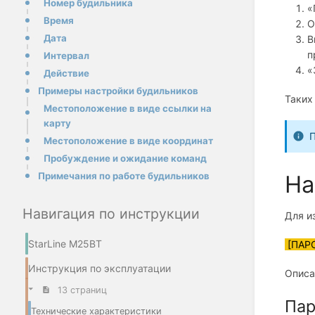
Номер будильника
«
Время
О
Дата
В
п
Интервал
«
Действие
Примеры настройки будильников
Таких
Местоположение в виде ссылки на
карту
П
Местоположение в виде координат
Пробуждение и ожидание команд
На
Примечания по работе будильников
Навигация по инструкции
Для и
StarLine M25BT
[ПАРО
Инструкция по эксплуатации
Описа
13 страниц
Пар
Технические характеристики