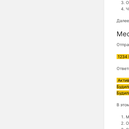
О
Ч
Далее
Мес
Отпра
1234 
Ответ
Актив
Будил
Будил
В это
М
О