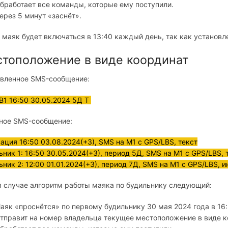
бработает все команды, которые ему поступили.
ерез 5 минут «заснёт».
 маяк будет включаться в 13:40 каждый день, так как установл
тоположение в виде координат
вленное SMS-сообщение:
B1 16:50 30.05.2024 5Д Т
ное SMS-сообщение:
ация 16:50 03.08.2024(+3), SMS на M1 с GPS/LBS, текст
ьник 1: 16:50 30.05.2024(+3), период 5Д, SMS на M1 с GPS/LBS, 
ьник 2: 12:00 01.01.2024(+3), период 7Д, SMS на M1 с GPS/LBS, 
м случае алгоритм работы маяка по будильнику следующий:
аяк «проснётся» по первому будильнику 30 мая 2024 года в 16:
тправит на номер владельца текущее местоположение в виде к