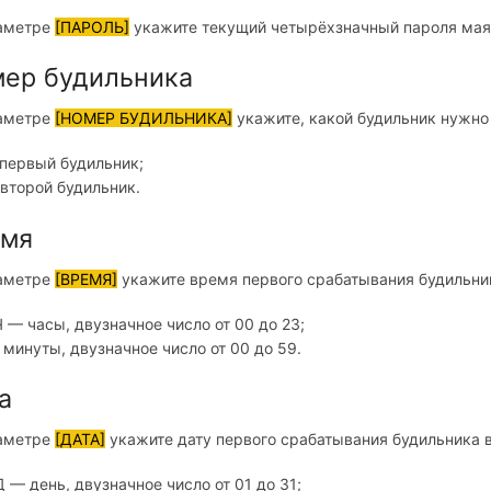
аметре
[ПАРОЛЬ]
укажите текущий четырёхзначный пароля мая
ер будильника
аметре
[НОМЕР БУДИЛЬНИКА]
укажите, какой будильник нужно 
ервый будильник;
торой будильник.
емя
аметре
[ВРЕМЯ]
укажите время первого срабатывания будильни
Ч — часы, двузначное число от 00 до 23;
минуты, двузначное число от 00 до 59.
а
аметре
[ДАТА]
укажите дату первого срабатывания будильника 
Д — день, двузначное число от 01 до 31;