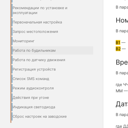
В пар
Рекомендации по установке и
эксплуатации
Ном
Первоначальная настройка
В пар
Запрос местоположения
Мониторинг
B1
— п
B2
— в
Работа по будильникам
Работа по датчику движения
Вр
Регистрация устройств
В пар
Список SMS команд
где Ч
Режим аудиоконтроля
ММ — 
Действия при угоне
Дат
Индикация светодиода
В пар
Сброс настроек на заводские
где Д