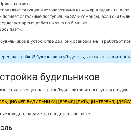
Просыпается».
тправляет текущее местоположение на номер владельца, если т
ыполняет остальные поступившие SMS-команды, если они были
родлевает время работы маяка на 5 минут.
Засыпает».
 будильников в устройстве два, они равнозначны и работают п
еред настройкой будильников убедитесь, что маяк включен (см
стройка будильников
зменения текущих настроек будильников используется следую
ЛЬ] [НОМЕР БУДИЛЬНИКА] [ВРЕМЯ] [ДАТА] [ИНТЕРВАЛ] [ДЕЙ
ние каждого параметра представлено ниже.
оль