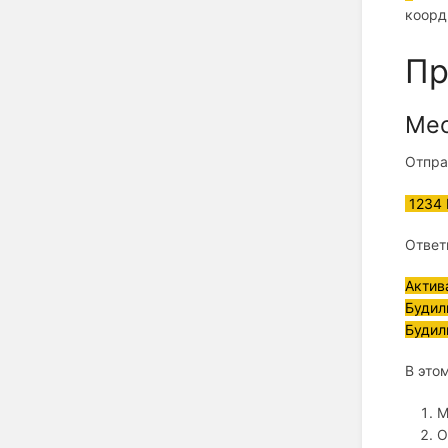
коорд
Пр
Мес
Отпра
1234 
Ответ
Актив
Будил
Будил
В это
М
О