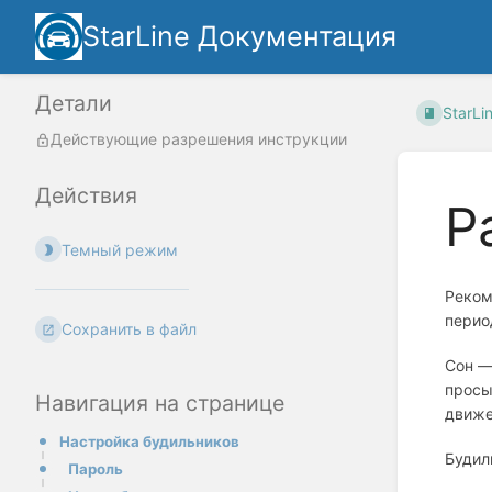
StarLine Документация
Детали
StarL
Действующие разрешения инструкции
Действия
Р
Темный режим
Реком
перио
Сохранить в файл
Сон —
просы
Навигация на странице
движе
Настройка будильников
Будил
Пароль