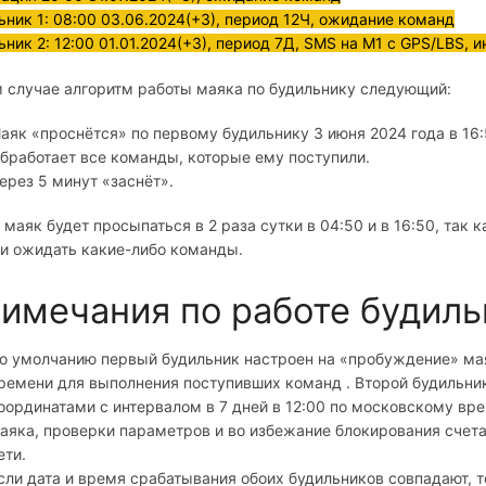
ьник 1: 08:00 03.06.2024(+3), период 12Ч, ожидание команд
ьник 2: 12:00 01.01.2024(+3), период 7Д, SMS на M1 с GPS/LBS, 
м случае алгоритм работы маяка по будильнику следующий:
аяк «проснётся» по первому будильнику 3 июня 2024 года в 16:
бработает все команды, которые ему поступили.
ерез 5 минут «заснёт».
 маяк будет просыпаться в 2 раза сутки в 04:50 и в 16:50, так
, и ожидать какие-либо команды.
имечания по работе будиль
о умолчанию первый будильник настроен на «пробуждение» маяк
ремени для выполнения поступивших команд . Второй будильник
оординатами с интервалом в 7 дней в 12:00 по московскому вр
аяка, проверки параметров и во избежание блокирования счета
ети.
сли дата и время срабатывания обоих будильников совпадают, 