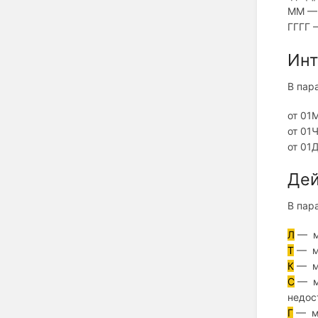
ММ — 
ГГГГ 
Инт
В пар
от 01
от 01
от 01
Дей
В пар
Л
— ма
Т
— ма
К
— ма
С
— м
недос
Г
— ма