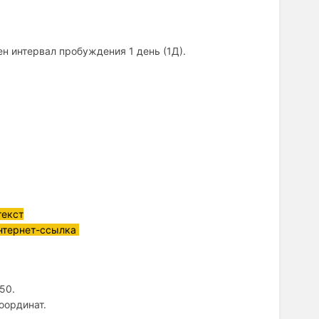
ен интервал пробуждения 1 день (1Д).
текст
интернет-ссылка
50.
оординат.