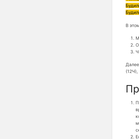
Будил
Будил
В это
М
О
Ч
Далее
(12Ч)
Пр
П
в
к
м
с
Е