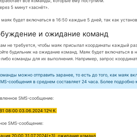
бработает все команды, которые ему поступили.
ерез 5 минут «заснёт».
 маяк будет включаться в 16:50 каждые 5 дней, так как устано
буждение и ожидание команд
вам не требуется, чтобы маяк присылал координаты каждый раз,
ойте будильник на ожидание команд. Маяк будет включаться в н
-либо команды для их выполнения. Например, запрос координат
оманды можно отправить заранее, то есть до того, как маяк вк
MS-сообщения в среднем составляет 24 часа. Более подробно м
вленное SMS-сообщение:
B1 08:00 03.06.2024 12Ч К
ное SMS-сообщение:
ация 20:00 31.07.2024(+3), ожидание команд