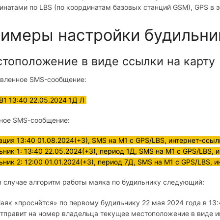
инатами по LBS (по координатам базовых станций GSM), GPS в 
имеры настройки будильни
тоположение в виде ссылки на карту
вленное SMS-сообщение:
B1 13:40 22.05.2024 1Д Л
ное SMS-сообщение:
ация 13:40 01.08.2024(+3), SMS на M1 с GPS/LBS, интернет-ссыл
ьник 1: 13:40 22.05.2024(+3), период 1Д, SMS на M1 с GPS/LBS,
ьник 2: 12:00 01.01.2024(+3), период 7Д, SMS на M1 с GPS/LBS, 
м случае алгоритм работы маяка по будильнику следующий:
аяк «проснётся» по первому будильнику 22 мая 2024 года в 13:
тправит на номер владельца текущее местоположение в виде и