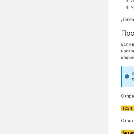
О
Ч
Далее
Про
Если 
настр
какие
К
S
Отпра
1234 
Ответ
Актив