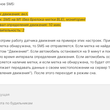
ное SMS:
к движения: вкл.
: SMS на M1 (без брелока-метки BLE), мониторинг
вал определения движения: 10 мин.
вительность: 2
отрим работу датчика движения на примере этих настроек. При
метка обнаружена, то SMS не отправляется. Если метка не найд
стом "Движение!". Если автомобиль остановился на 9 минут и пое
ло время интервала определения движения. Если автомобиль ост
ряется наличие метки, и если метка не обнаружена, то будет о
лжает передавать данные о своем местоположении на сервер 10
еления движения"). После этого переходит в режим сна.
дущая
ота по будильникам