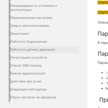
[ПАРО
Рекомендации по установке и
эксплуатации
[ПАРО
Первоначальная настройка
Описа
Запрос местоположения
Пар
Мониторинг
Работа по будильникам
В пар
Работа по датчику движения
Пар
Регистрация устройств
Парам
Список SMS команд
-
Режим аудиоконтроля
+
Действия при угоне
?
б
Индикация светодиода
Сброс настроек на заводские
Пр