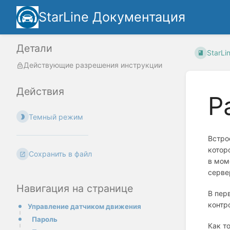
StarLine Документация
Детали
StarL
Действующие разрешения инструкции
Действия
Р
Темный режим
Встро
котор
Сохранить в файл
в мом
серве
Навигация на странице
В пер
контр
Управление датчиком движения
Пароль
Как т