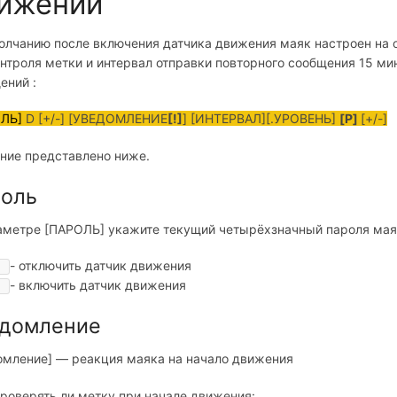
ижении
олчанию после включения датчика движения маяк настроен на
онтроля метки и интервал отправки повторного сообщения 15 м
ений :
ЛЬ]
D [+/-] [УВЕДОМЛЕНИЕ
[!]
] [ИНТЕРВАЛ][.УРОВЕНЬ]
[P]
[+/-]
ние представлено ниже.
оль
аметре [ПАРОЛЬ] укажите текущий четырёхзначный пароля мая
- отключить датчик движения
- включить датчик движения
домление
омление] — реакция маяка на начало движения
проверять ли метку при начале движения: