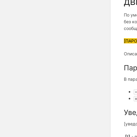
дв
По ум
без к
сообщ
[ПАРО
Описа
Пар
В пар
-
+
Уве
[увед
[!]
- 