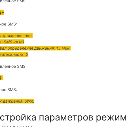
вленное SMS:
Д+
ное SMS:
к движения: вкл.
: SMS на M1
вал определения движения: 15 мин.
вительность: 2
вленное SMS:
Д-
ное SMS:
к движения: откл.
стройка параметров режим