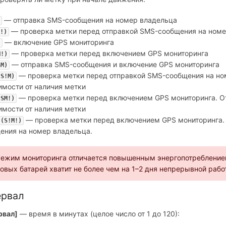
— отправка SMS-сообщения на номер владельца
— проверка метки перед отправкой SMS-сообщения на номе
!)
— включение GPS мониторинга
)
— проверка метки перед включением GPS мониторинга
M!)
— отправка SMS-сообщения и включение GPS мониторинга
SM)
— проверка метки перед отправкой SMS-сообщения на но
(S!M)
имости от наличия метки
— проверка метки перед включением GPS мониторинга. О
(SM!)
имости от наличия метки
— проверка метки перед включением GPS мониторинга.
!(S!M!)
ения на номер владельца.
ежим мониторинга отличается повышенным энергопотребление
овых батарей хватит не более чем на 1–2 дня непрерывной рабо
ервал
рвал]
— время в минутах (целое число от 1 до 120):