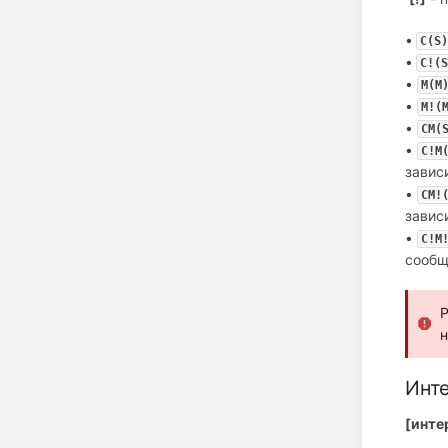
•
С(S)
•
С!(S
•
М(M
•
М!(
•
СМ(
•
С!М
завис
•
СМ!
завис
•
С!М
сообщ
Р
н
Инт
[инте