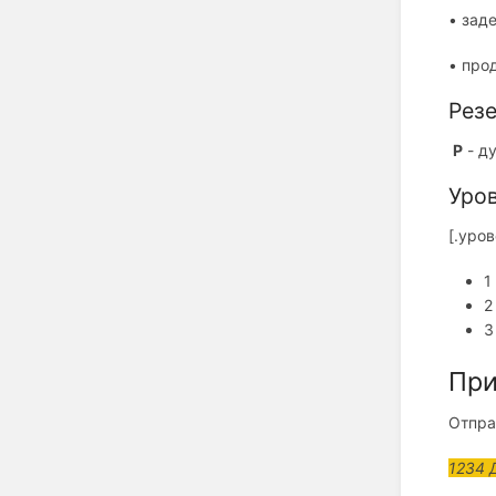
• зад
• про
Рез
P
- д
Уро
[.уро
1
2
3
При
Отпра
1234 