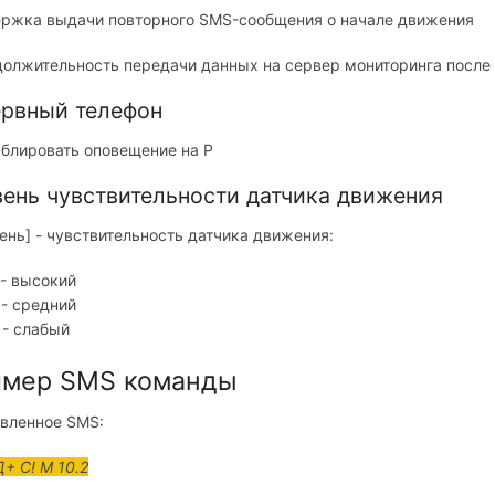
ержка выдачи повторного SMS-сообщения о начале движения
должительность передачи данных на сервер мониторинга после
ервный телефон
ублировать оповещение на P
вень чувствительности датчика движения
вень] - чувствительность датчика движения:
 - высокий
 - средний
 - слабый
мер SMS команды
вленное SMS:
Д+ С! М 10.2