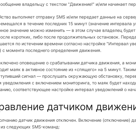
ообщение владельцу с текстом "Движение!" и/или начинает пер
йство выполняет отправку SMS и/или передает данные на серве
ремещался в течение последних 15 минут (значение интервала 
нное значение можно изменить — в этом случае владелец буде
после коротких, либо после продолжительных остановок. Перед
шается по истечении времени согласно настройке "Интервал ув
) с момента последнего определения движения.
включено оповещение о срабатывании датчика движения, а мон
одит маяк в активное состояние из «спящего» на 5 минут. Таки
ступивший сигнал — прослушать окружающую обстановку, переве
 уведомления с включением мониторинга, то маяк будет находи
анию, соответствующее настройке интервал уведомлений о нач
равление датчиком движен
олчанию датчик движения отключен. Включение (отключение) д
 из следующих SMS-команд: