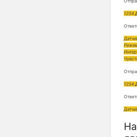
Отпра
1234
Ответ
Датчи
Режим
Интер
Чувст
Отпра
1234
Ответ
Датчи
На