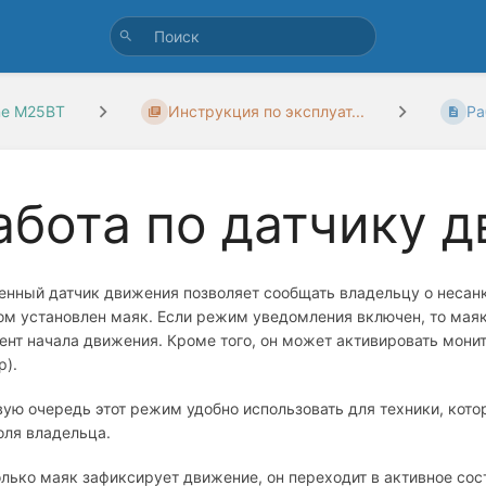
ine M25BT
Инструкция по эксплуат...
Ра
абота по датчику 
енный датчик движения позволяет сообщать владельцу о несан
ом установлен маяк. Если режим уведомления включен, то мая
ент начала движения. Кроме того, он может активировать мони
р).
вую очередь этот режим удобно использовать для техники, кото
оля владельца.
олько маяк зафиксирует движение, он переходит в активное сос