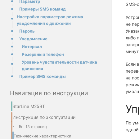
Параметр
SMS-с
Примеры SMS команд
Настройка параметров режима
Устро
уведомления о движении
не пе
Указа
Пароль
либо 
Уведомление
завер
Интервал
минут
Резервный телефон
Уровень чувствительности датчика
Если 
движения
перев
Пример SMS команды
на по
режим
умолч
Навигация по инструкции
Уп
StarLine M25BT
Инструкция по эксплуатации
По ум
13 страниц
одной
Технические характеристики