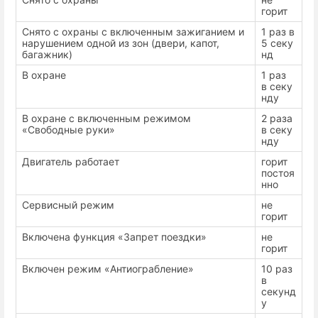
горит
Снято с охраны с включенным зажиганием и
1 раз в
нарушением одной из зон (двери, капот,
5 секу
багажник)
нд
В охране
1 раз
в секу
нду
В охране с включенным режимом
2 раза
«Свободные руки»
в секу
нду
Двигатель работает
горит
постоя
нно
Сервисный режим
не
горит
Включена функция «Запрет поездки»
не
горит
Включен режим «Антиограбление»
10 раз
в
секунд
у