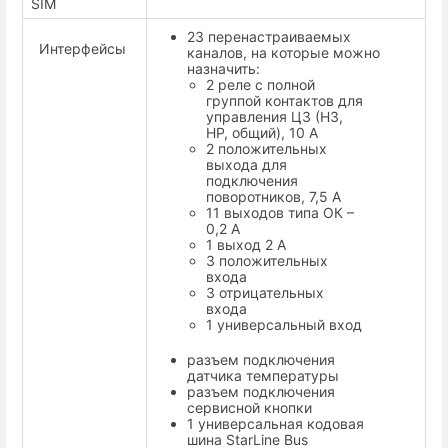
SIM
23 перенастраиваемых
Интерфейсы
каналов, на которые можно
назначить:
2 реле с полной
группой контактов для
управления ЦЗ (НЗ,
НР, общий), 10 А
2 положительных
выхода для
подключения
поворотников, 7,5 А
11 выходов типа ОК –
0,2 А
1 выход 2 А
3 положительных
входа
3 отрицательных
входа
1 универсальный вход
разъем подключения
датчика температуры
разъем подключения
сервисной кнопки
1 универсальная кодовая
шина StarLine Bus