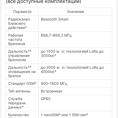
(все доступные комплектации)
Параметр
Значение
Радиоканал
Bluetooth Smart
ближнего
действия*
Рабочая
868,7–869,2 МГц
частота
брелоков
Дальность**
до 1500 м (с технологией LoRa до
управления
3000м)*
брелоком
Дальность**
до 2000 м (с технологией LoRa до
оповещения на
4000м)*
брелок
Стандарт GSM*
900–1800 МГц
Тип антенны
Встроенная
Служба
GPRS
передачи
данных*
Количество
1 nanoSIM* или 1 SIM-чип*