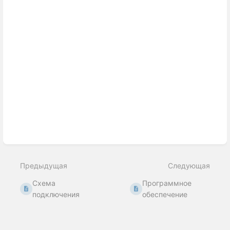
Enter
section
select
mode
Предыдущая
Следующая
Схема
Программное
подключения
обеспечение