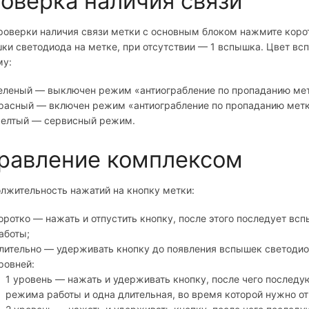
оверка наличия связи
роверки наличия связи метки с основным блоком нажмите корот
ки светодиода на метке, при отсутствии — 1 вспышка. Цвет вс
у:
еленый — выключен режим «антиограбление по пропаданию мет
расный — включен режим «антиограбление по пропаданию метк
елтый — сервисный режим.
равление комплексом
лжительность нажатий на кнопку метки:
оротко — нажать и отпустить кнопку, после этого последует в
аботы;
лительно — удерживать кнопку до появления вспышек светодио
ровней:
1 уровень — нажать и удерживать кнопку, после чего последу
режима работы и одна длительная, во время которой нужно от