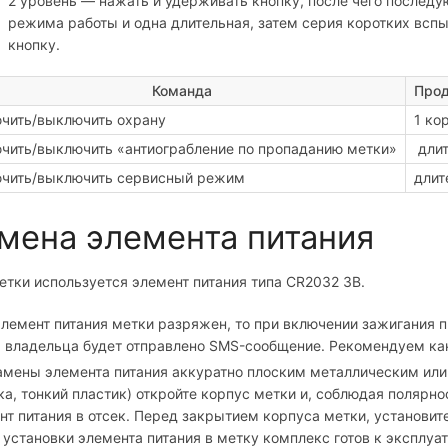
2 уровень — нажать и удерживать кнопку, после чего послед
режима работы и одна длительная, затем серия коротких вспы
кнопку.
Команда
Прод
чить/выключить охрану
1 ко
чить/выключить «антиограбление по пропаданию метки»
длит
чить/выключить сервисный режим
длит
мена элемента питания
етки используется элемент питания типа CR2032 3В.
элемент питания метки разряжен, то при включении зажигания п
 владельца будет отправлено SMS-сообщение. Рекомендуем как
амены элемента питания аккуратно плоским металлическим ил
ка, тонкий пластик) откройте корпус метки и, соблюдая полярно
нт питания в отсек. Перед закрытием корпуса метки, установи
 установки элемента питания в метку комплекс готов к эксплуат