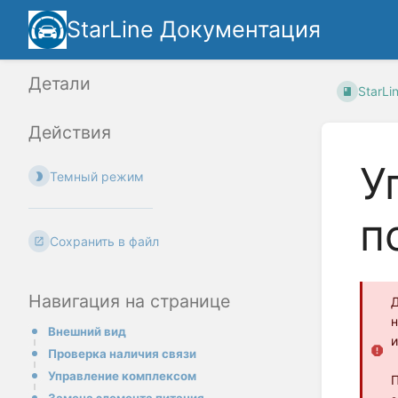
StarLine Документация
Детали
StarLi
Действия
У
Темный режим
п
Сохранить в файл
Навигация на странице
Д
н
Внешний вид
и
Проверка наличия связи
Управление комплексом
П