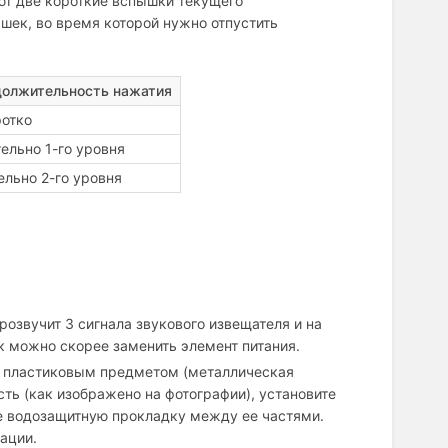
уют две короткие вспышки текущего
шек, во время которой нужно отпустить
олжительность нажатия
ротко
ельно 1-го уровня
ельно 2-го уровня
розвучит 3 сигнала звукового извещателя и на
 можно скорее заменить элемент питания.
и пластиковым предметом (металлическая
сть (как изображено на фотографии), установите
те водозащитную прокладку между ее частями.
ации.