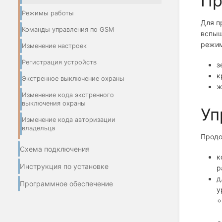
Пр
Режимы работы
Для п
Команды управления по GSM
вспыш
режим
Изменение настроек
Регистрация устройств
з
к
Экстренное выключение охраны
ж
Изменение кода экстренного
выключения охраны
Уп
Изменение кода авторизации
владельца
Продо
Схема подключения
к
Инструкция по установке
р
д
Программное обеспечение
у