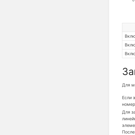
Вклю
Вклю
Вклю
За
Для м
Если 
номер
Для з
линей
элеме
После