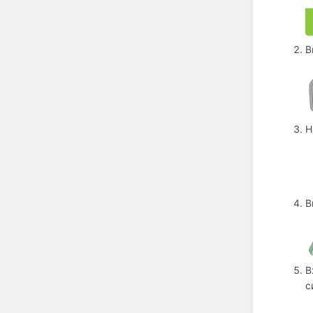
В
Н
В
В
с