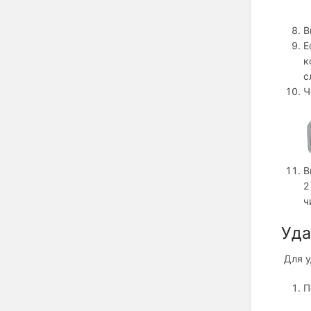
В
Е
к
с
Ч
В
2
ч
Уда
Для у
П