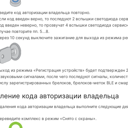
ведите код авторизации владельца повторно.
сли код введен верно, то последуют 2 вспышки светодиода серв
од введен неверно, то прозвучат 4 вспышки светодиода сервисно
лучае повторите пп. 5...8.
ерез 10 секунд выключите зажигание для выхода из режима ре
ыход из режима «Регистрация устройств» будет подтвержден 
 звуковыми сигналами, после чего последуют сигналы, количес
ислу зарегистрированных брелоков, брелоков-меток BLE и сма
ление кода авторизации владельца
даления кода авторизации владельца выполните следующие де
ереведите комплекс в режим «Снято с охраны».