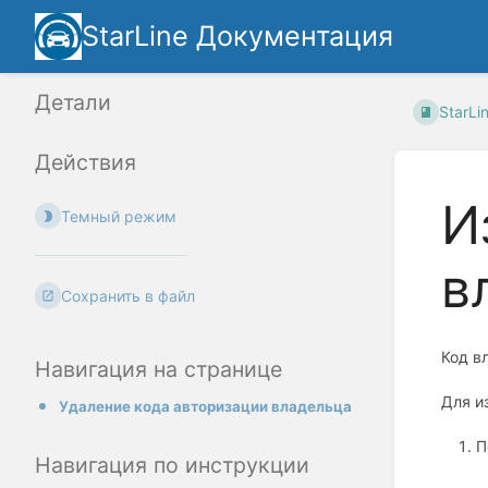
StarLine Документация
Детали
StarLi
Действия
И
Темный режим
в
Сохранить в файл
Код в
Навигация на странице
Для и
Удаление кода авторизации владельца
П
Навигация по инструкции