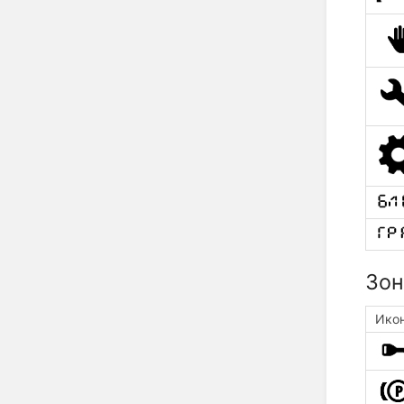
Зон
Ико