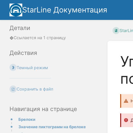
StarLine Документация
Детали
StarLi
Ссылается на 1 страницу
Действия
У
Темный режим
п
Сохранить в файл
Н
Навигация на странице
Брелоки
Д
Значение пиктограмм на брелоке