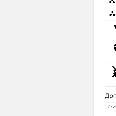
Доп
Ико