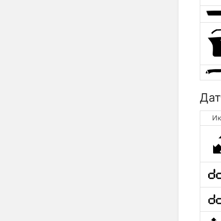
Дат
Ик