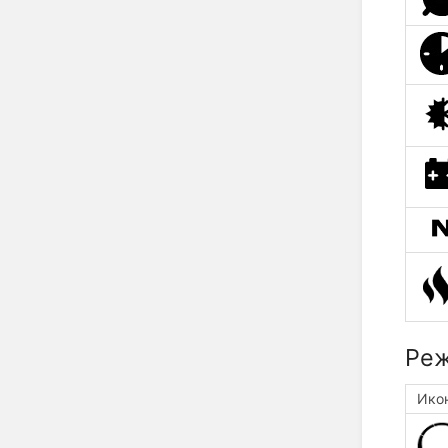
Реж
Ико