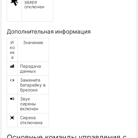
удара
отключен
Дополнительная информация
И
Значение
ко
нк
а
Передача
данных
Замените
батарейку в
брелоке
Звук
сирены
включен
Сирена
отключена
Основные команды управления с