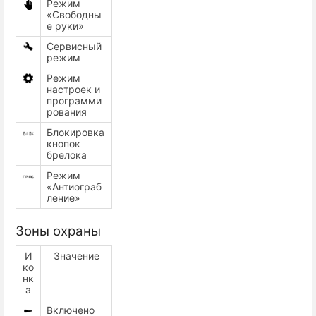
Режим
«Свободны
е руки»
Сервисный
режим
Режим
настроек и
программи
рования
Блокировка
кнопок
брелока
Режим
«Антиограб
ление»
Зоны охраны
И
Значение
ко
нк
а
Включено