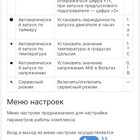
отображаться цифра «1»,
при запуске предпускового
подогревателя — цифра «2».
Автоматически
Установить периодичность
1
й запуск по
запуска двигателя в часах
ч
таймеру
а
с
Автоматически
Установить значение
1
й запуск по
температуры в градусах
º
температуре
Цельсия
С
Автоматически
Установить значение
0,
й запуск по
напряжения АКБ в Вольтах
1
напряжению
В
Сервисный
Включить/отключить
—
режим
сервисный режим
Меню настроек
Меню настроек предназначено для настройки
параметров работы комплекса.
Вход и выход из меню настроек осуществляется