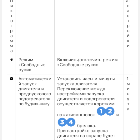
П
аг
и
н
к
а
т
с
о
т
г
р
р
о
а
й
м
к
м
и
а
Режим
Включить/отключить режим
—
«Свободные
«Свободные руки»
руки»
Автоматически
Установить часы и минуты
1
й запуск
запуска двигателя.
м
двигателя и
Переключение между
и
предпускового
настройками запуска
н
подогревателя
двигателя и подогревателя
у
по будильнику
осуществляется коротким
т
а
нажатием кнопок
и
брелока.
При настройке запуска
двигателя на экране будет