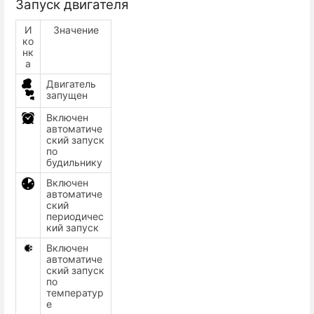
Запуск двигателя
И
Значение
ко
нк
а
Двигатель
запущен
Включен
автоматиче
ский запуск
по
будильнику
Включен
автоматиче
ский
периодичес
кий запуск
Включен
автоматиче
ский запуск
по
температур
е