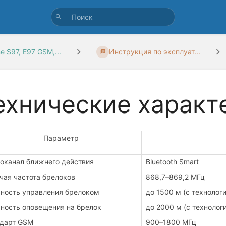
ne S97, E97 GSM,...
Инструкция по эксплуат...
ехнические характ
Параметр
оканал ближнего действия
Bluetooth Smart
чая частота брелоков
868,7–869,2 МГц
ность управления брелоком
до 1500 м (с технолог
ность оповещения на брелок
до 2000 м (с технолог
дарт GSM
900–1800 МГц