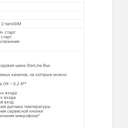
/ 2 nanoSIM
» старт
 старт
 слежения
одовая шина StarLine Bus
емых каналов, на которые можно
 ОК – 0,2 А**
ых входа
ых входа
ый вход
ния датчика температуры
ия сервисной кнопки
лючения микрофона*