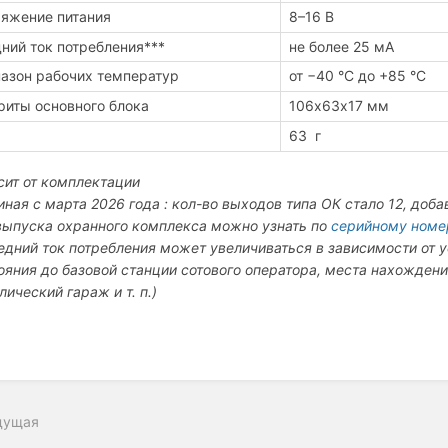
яжение питания
8–16 В
ний ток потребления***
не более 25
мА
азон рабочих температур
от −40 °С до +85 °С
риты основного блока
106х63х17 мм
63 г
сит от комплектации
иная с марта 2026 года : кол-во выходов типа ОК стало 12, до
выпуска охранного комплекса можно узнать по
серийному номе
едний ток потребления может увеличиваться в зависимости от 
ояния до базовой станции сотового оператора, места нахожден
ический гараж и т. п.)
дущая