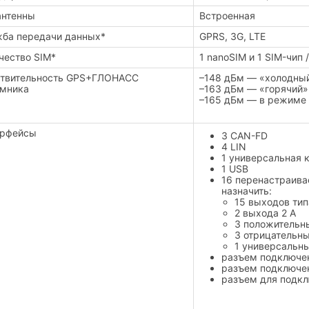
антенны
Встроенная
ба передачи данных*
GPRS, 3G, LTE
чество SIM*
1 nanoSIM и 1 SIM-чип 
твительность GPS+ГЛОНАСС
–148 дБм — «холодный
мника
–163 дБм — «горячий»
–165 дБм — в режиме
ерфейсы
3 CAN-FD
4 LIN
1 универсальная к
1 USB
16 перенастраива
назначить:
15 выходов типа
2 выхода 2 А
3 положительн
3 отрицательн
1 универсальн
разъем подключе
разъем подключен
разъем для подк