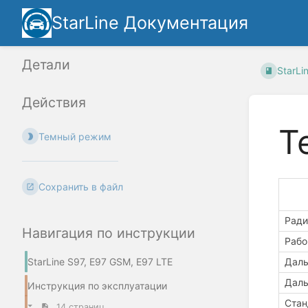
StarLine Документация
Детали
StarLi
Действия
Т
Темный режим
Сохранить в файл
Ради
Навигация по инструкции
Рабо
Даль
StarLine S97, E97 GSM, E97 LTE
Даль
Инструкция по эксплуатации
Стан
14 страниц