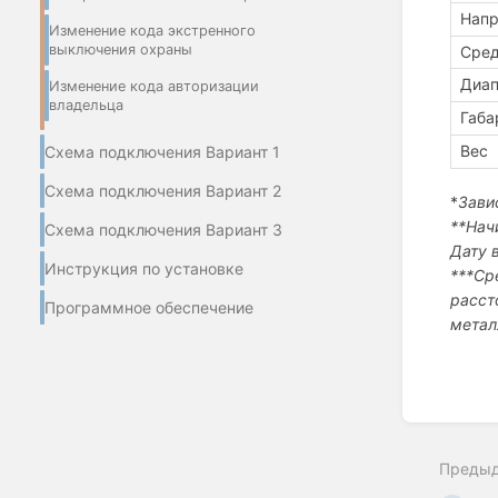
Напр
Изменение кода экстренного
выключения охраны
Сред
Диап
Изменение кода авторизации
владельца
Габа
Вес
Схема подключения Вариант 1
Схема подключения Вариант 2
*
Зави
**Нач
Схема подключения Вариант 3
Дату 
Инструкция по установке
***Ср
расст
Программное обеспечение
металл
Enter
section
select
Преды
mode