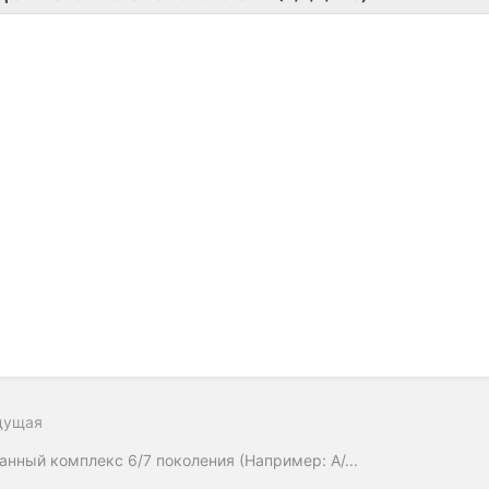
дущая
анный комплекс 6/7 поколения (Например: A/...