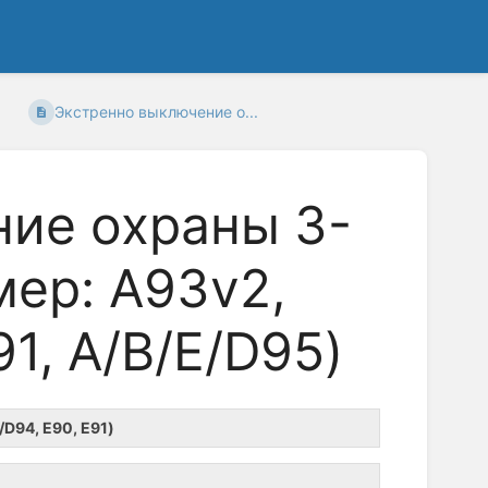
Экстренно выключение о...
ие охраны 3-
мер: A93v2,
91, А/B/E/D95)
D94, E90, E91)