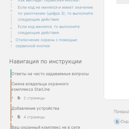
Как выглядит сервисная кнопка?
Если код не менялся и имеет значение
Enter
по умолчанию (цифра 3), то выполните
section
следующие действия:
select
mode
Если код менялся, то выполните
следующие действия:
Отключение охраны с помощью
сервисной кнопки
Навигация по инструкции
Ответы на часто задаваемые вопросы
Смена владельца охранного
комплекса StarLine
2 страницы
Добавление устройства
Преды
4 страницы
Охр
Ваш охранный комплекс не в сети