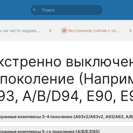
 на часто задава...
Экстренное снятие с ох...
кстренно выключен
 поколение (Напри
93, A/B/D94, E90, E
хранные комплексы 3-4 поколение (A93v2/A63v2, A93/A63, A/B/
хранные комплексы 5-го поколения (А/B/E/D95)