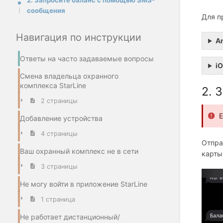
2. Запросите баланс с помощью SMS-
сообщения
Для п
Навигация по инструкции
A
Ответы на часто задаваемые вопросы
i
Смена владельца охранного
комплекса StarLine
2. 
2 страницы
Е
Добавление устройства
4 страницы
Отпра
Ваш охранный комплекс не в сети
карты
3 страницы
Не могу войти в приложение StarLine
1 страница
Не работает дистанционный/